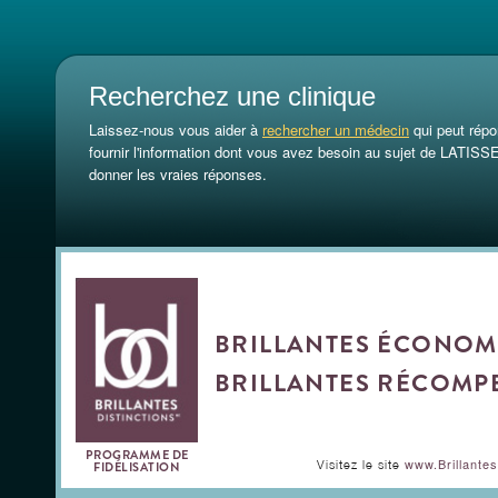
Recherchez une clinique
Laissez-nous vous aider à
rechercher un médecin
qui peut répo
fournir l'information dont vous avez besoin au sujet de LATISS
donner les vraies réponses.
BRILLANTES ÉCONOMI
BRILLANTES RÉCOMP
PROGRAMME DE
www.Brillantes
Visitez le site
FIDÉLISATION